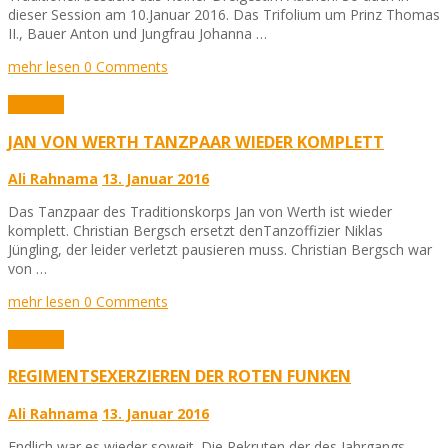
dieser Session am 10.Januar 2016. Das Trifolium um Prinz Thomas
II., Bauer Anton und Jungfrau Johanna …
mehr lesen
0 Comments
Karneval
JAN VON WERTH TANZPAAR WIEDER KOMPLETT
Ali Rahnama
13. Januar 2016
Das Tanzpaar des Traditionskorps Jan von Werth ist wieder
komplett. Christian Bergsch ersetzt denTanzoffizier Niklas
Jüngling, der leider verletzt pausieren muss. Christian Bergsch war
von …
mehr lesen
0 Comments
Karneval
REGIMENTSEXERZIEREN DER ROTEN FUNKEN
Ali Rahnama
13. Januar 2016
Endlich war es wieder soweit. Die Rekruten der des Jahrgangs