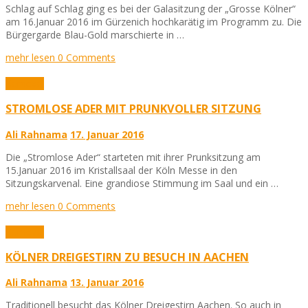
Schlag auf Schlag ging es bei der Galasitzung der „Grosse Kölner“
am 16.Januar 2016 im Gürzenich hochkarätig im Programm zu. Die
Bürgergarde Blau-Gold marschierte in …
mehr lesen
0 Comments
Karneval
STROMLOSE ADER MIT PRUNKVOLLER SITZUNG
Ali Rahnama
17. Januar 2016
Die „Stromlose Ader“ starteten mit ihrer Prunksitzung am
15.Januar 2016 im Kristallsaal der Köln Messe in den
Sitzungskarvenal. Eine grandiose Stimmung im Saal und ein …
mehr lesen
0 Comments
Karneval
KÖLNER DREIGESTIRN ZU BESUCH IN AACHEN
Ali Rahnama
13. Januar 2016
Traditionell besucht das Kölner Dreigestirn Aachen. So auch in