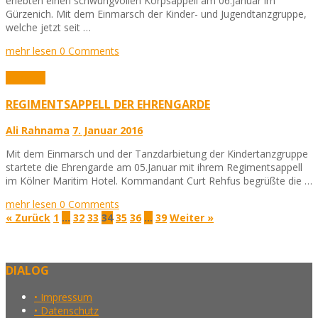
erlebten einen schwungvollen Korpsappell am 06.Januar im
Gürzenich. Mit dem Einmarsch der Kinder- und Jugendtanzgruppe,
welche jetzt seit …
mehr lesen
0 Comments
Karneval
REGIMENTSAPPELL DER EHRENGARDE
Ali Rahnama
7. Januar 2016
Mit dem Einmarsch und der Tanzdarbietung der Kindertanzgruppe
startete die Ehrengarde am 05.Januar mit ihrem Regimentsappell
im Kölner Maritim Hotel. Kommandant Curt Rehfus begrüßte die …
mehr lesen
0 Comments
« Zurück
1
…
32
33
34
35
36
…
39
Weiter »
DIALOG
• Impressum
• Datenschutz