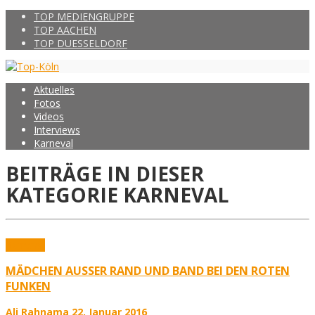
TOP MEDIENGRUPPE
TOP AACHEN
TOP DUESSELDORF
Aktuelles
Fotos
Videos
Interviews
Karneval
BEITRÄGE IN DIESER
KATEGORIE
KARNEVAL
Karneval
MÄDCHEN AUSSER RAND UND BAND BEI DEN ROTEN
FUNKEN
Ali Rahnama
22. Januar 2016