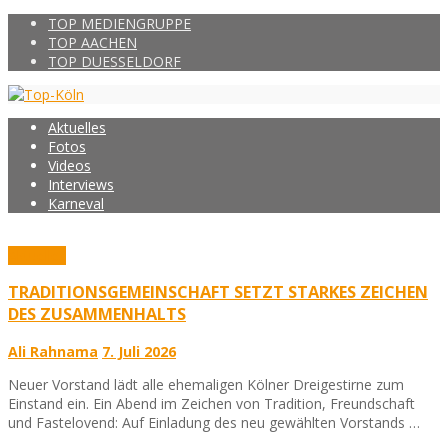
TOP MEDIENGRUPPE
TOP AACHEN
TOP DUESSELDORF
Aktuelles
Fotos
Videos
Interviews
Karneval
Aktuelles
TRADITIONSGEMEINSCHAFT SETZT STARKES ZEICHEN
DES ZUSAMMENHALTS
Ali Rahnama
7. Juli 2026
Neuer Vorstand lädt alle ehemaligen Kölner Dreigestirne zum
Einstand ein. Ein Abend im Zeichen von Tradition, Freundschaft
und Fastelovend: Auf Einladung des neu gewählten Vorstands …