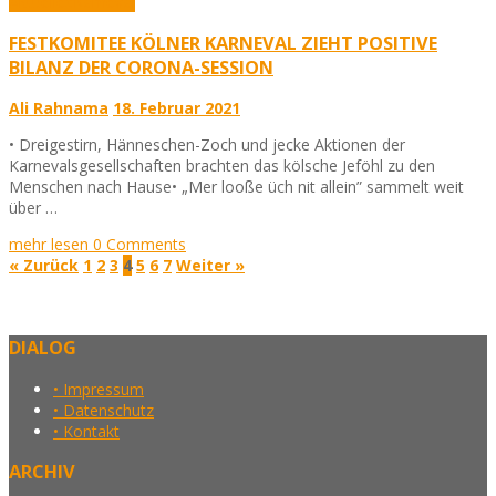
Aktuelles
Karneval
FESTKOMITEE KÖLNER KARNEVAL ZIEHT POSITIVE
BILANZ DER CORONA-SESSION
Ali Rahnama
18. Februar 2021
• Dreigestirn, Hänneschen-Zoch und jecke Aktionen der
Karnevalsgesellschaften brachten das kölsche Jeföhl zu den
Menschen nach Hause• „Mer looße üch nit allein” sammelt weit
über …
mehr lesen
0 Comments
« Zurück
1
2
3
4
5
6
7
Weiter »
DIALOG
• Impressum
• Datenschutz
• Kontakt
ARCHIV