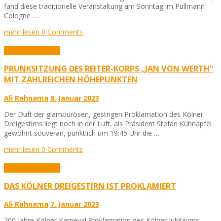
fand diese traditionelle Veranstaltung am Sonntag im Pullmann
Cologne …
mehr lesen
0 Comments
Aktuelles
Karneval
PRUNKSITZUNG DES REITER-KORPS „JAN VON WERTH“
MIT ZAHLREICHEN HÖHEPUNKTEN
Ali Rahnama
8. Januar 2023
Der Duft der glamourösen, gestrigen Proklamation des Kölner
Dreigestirns liegt noch in der Luft, als Präsident Stefan Kühnapfel
gewohnt souverän, pünktlich um 19:45 Uhr die …
mehr lesen
0 Comments
Aktuelles
Karneval
DAS KÖLNER DREIGESTIRN IST PROKLAMIERT
Ali Rahnama
7. Januar 2023
200 Jahre Kölner Karneval:Proklamation des Kölner Jubiläums-