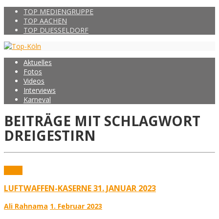
TOP MEDIENGRUPPE
TOP AACHEN
TOP DUESSELDORF
Aktuelles
Fotos
Videos
Interviews
Karneval
BEITRÄGE MIT SCHLAGWORT
DREIGESTIRN
Fotos
LUFTWAFFEN-KASERNE 31. JANUAR 2023
Ali Rahnama
1. Februar 2023