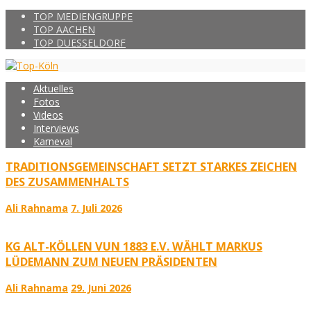
TOP MEDIENGRUPPE
TOP AACHEN
TOP DUESSELDORF
Aktuelles
Fotos
Videos
Interviews
Karneval
TRADITIONSGEMEINSCHAFT SETZT STARKES ZEICHEN
DES ZUSAMMENHALTS
Ali Rahnama
7. Juli 2026
KG ALT-KÖLLEN VUN 1883 E.V. WÄHLT MARKUS
LÜDEMANN ZUM NEUEN PRÄSIDENTEN
Ali Rahnama
29. Juni 2026