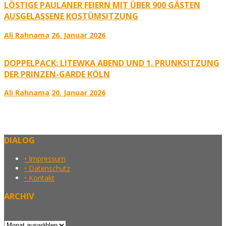
LÖSTIGE PAULANER FEIERN MIT ÜBER 900 GÄSTEN
AUSGELASSENE KOSTÜMSITZUNG
Ali Rahnama
26. Januar 2026
DOPPELPACK: LITEWKA ABEND UND 1. PRUNKSITZUNG
DER PRINZEN-GARDE KÖLN
Ali Rahnama
20. Januar 2026
DIALOG
• Impressum
• Datenschutz
• Kontakt
ARCHIV
Archiv