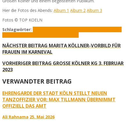
Großen Kölner und einem begeisterten Publikum.
Hier die Fotos des Abends:
Album 1
Album 2
Album 3
Fotos © TOP KOELN
Schlagwörter:
Dr. Joachim Wüst
Ehrengarde Köln
Große Kölner
KG
Gürzenich
Kostümsitzung
Prunksitzung
NÄCHSTER BEITRAG
MARITA KÖLLNER-VORBILD FÜR
FRAUEN IM KARNEVAL
VORHERIGER BEITRAG
GROSSE KÖLNER KG 3. FEBRUAR 2
023
VERWANDTER BEITRAG
EHRENGARDE DER STADT KÖLN STELLT NEUEN
TANZOFFIZIER VOR: MAX TILLMANN ÜBERNIMMT
OFFIZIELL DAS AMT
Ali Rahnama
25. Mai 2026