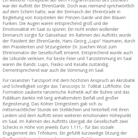
war der Auftritt der EhrenGarde. Doch was niemand sprichwörtlich
auf dem Schirm hatte, war der Einmasch der EhrenGrade in
Begleitung von Korpsteilen der Prinzen-Garde und den Blauen
Funken. Die Augen waren entsprechend groß und die
Emotionalität im Saal zu spüren. Ein nicht enden wollender
Einmarsch sorgte für Gänsehaut. Im Rahmen des Auftritts wurde
der Päsident der EhrenGarde, Hans-Georg „Lupo“ Haumann, durch
den Präsidenten und Sitzungsleiter Dr. Joachim Wüst zum
Ehrensenator der Gesellschaft ernannt. Entsprechend wurde auch
die Urkunde verlesen. Für beste Feier und Tanzstimmung im Saal
waren die Bands: Lupo, Fiasko und Kasalla zuständig.
Dementsprechend war auch die Stimmung im Saal.
Für rasansten Tanzsport mit dem höchsten Anspruch an Akrobatik
und Schnelligkeit sorgte das Tanzcorps Sr. Tollität Luftflotte. Die
Formation zauberte tänzerische Ästhetik auf die Bühne und das
Publikum dankte mit lang anhaltemdem Beifall und großer
Begeisterung. Das Kölner Dreigesteirn gab sich zu
mitternächtlicher Stunde ein Stelldichein und hinterließ mit ihren
Liedern und dem Auftritt einen weiteren emotionalen Höhepunkt
im Saal. Im Rahmen des Auftritts übergab die Gesellschaft zwei
Schecks in Höhe von jeweils Euro 1.111,- für das soziale
Engagement des Trifoliums. Ein gefühlt kurzweilige Sitzung der