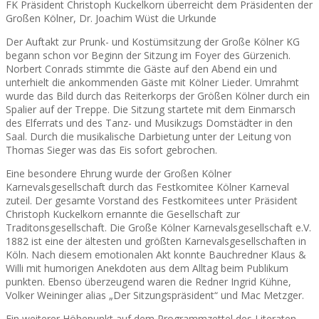
FK Präsident Christoph Kuckelkorn überreicht dem Präsidenten der
Großen Kölner, Dr. Joachim Wüst die Urkunde
Der Auftakt zur Prunk- und Kostümsitzung der Große Kölner KG
begann schon vor Beginn der Sitzung im Foyer des Gürzenich.
Norbert Conrads stimmte die Gäste auf den Abend ein und
unterhielt die ankommenden Gäste mit Kölner Lieder. Umrahmt
wurde das Bild durch das Reiterkorps der Größen Kölner durch ein
Spalier auf der Treppe. Die Sitzung startete mit dem Einmarsch
des Elferrats und des Tanz- und Musikzugs Domstädter in den
Saal. Durch die musikalische Darbietung unter der Leitung von
Thomas Sieger was das Eis sofort gebrochen.
Eine besondere Ehrung wurde der Großen Kölner
Karnevalsgesellschaft durch das Festkomitee Kölner Karneval
zuteil. Der gesamte Vorstand des Festkomitees unter Präsident
Christoph Kuckelkorn ernannte die Gesellschaft zur
Traditonsgesellschaft. Die Große Kölner Karnevalsgesellschaft e.V.
1882 ist eine der ältesten und größten Karnevalsgesellschaften in
Köln. Nach diesem emotionalen Akt konnte Bauchredner Klaus &
Willi mit humorigen Anekdoten aus dem Alltag beim Publikum
punkten. Ebenso überzeugend waren die Redner Ingrid Kühne,
Volker Weininger alias „Der Sitzungspräsident“ und Mac Metzger.
Ein weiterer Höhepunkt auf dem Programmzettel des Literaten