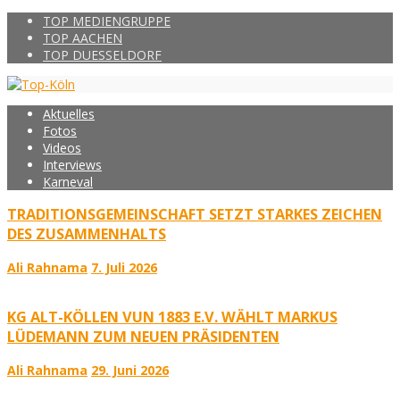
TOP MEDIENGRUPPE
TOP AACHEN
TOP DUESSELDORF
Aktuelles
Fotos
Videos
Interviews
Karneval
TRADITIONSGEMEINSCHAFT SETZT STARKES ZEICHEN
DES ZUSAMMENHALTS
Ali Rahnama
7. Juli 2026
KG ALT-KÖLLEN VUN 1883 E.V. WÄHLT MARKUS
LÜDEMANN ZUM NEUEN PRÄSIDENTEN
Ali Rahnama
29. Juni 2026