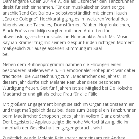
Damengarde Coeln 2014 e.V., die als Eisbrecher den Tanzbrunnen
direkt für sich einnahmen. Für den musikalischen Start sorgte
anschließend Cat Ballou – selbstverständlich mit einem Hauch
„Eau de Cologne“. Hochkarätig ging es im weiteren Verlauf des
Abends weiter: Tacheles, Domstürmer, Räuber, Hopfenkelchen,
Black Fööss und Miljö sorgten mit ihren Auftritten für
abwechslungsreiche musikalische Höhepunkte. Auch Mr. Music
Sayhan Krämer trug mit seinem Gespür für den richtigen Moment
maßgeblich zur ausgelassenen Stimmung im Saal
bei.
Neben dem Bühnenprogramm nahmen die Ehrungen einen
besonderen Stellenwert ein. Ein emotionaler Höhepunkt war dabei
traditionell die Auszeichnung zum „Madämcher des Jahres“. In
diesem Jahr durfte sich Melanie Rein über diese besondere
Würdigung freuen. Seit fünf Jahren ist sie Mitglied bei De Kölsche
Madämcher und gilt als echte Frau für alle Fälle.
Mit großem Engagement bringt sie sich im Organisationsteam ein
und trägt maßgeblich dazu bei, dass zum Beispiel ein Tanzbrunnen
beim Madämcher Schoppen jedes Jahr in vollem Glanz erstrahlt.
Der begeisterte Applaus zeigte die hohe Wertschätzung, die ihr
innerhalb der Gesellschaft entgegengebracht wird.
Zusätzlich wurde Melanie Rein später gemeinsam mit Andrea