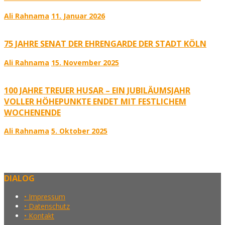
Ali Rahnama
11. Januar 2026
75 JAHRE SENAT DER EHRENGARDE DER STADT KÖLN
Ali Rahnama
15. November 2025
100 JAHRE TREUER HUSAR – EIN JUBILÄUMSJAHR
VOLLER HÖHEPUNKTE ENDET MIT FESTLICHEM
WOCHENENDE
Ali Rahnama
5. Oktober 2025
DIALOG
• Impressum
• Datenschutz
• Kontakt