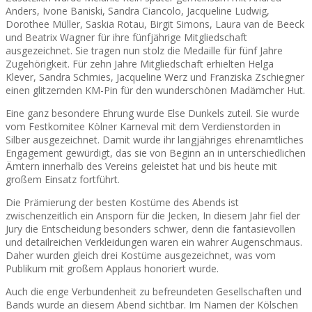
Anders, Ivone Baniski, Sandra Ciancolo, Jacqueline Ludwig,
Dorothee Müller, Saskia Rotau, Birgit Simons, Laura van de Beeck
und Beatrix Wagner für ihre fünfjährige Mitgliedschaft
ausgezeichnet. Sie tragen nun stolz die Medaille für fünf Jahre
Zugehörigkeit. Für zehn Jahre Mitgliedschaft erhielten Helga
Klever, Sandra Schmies, Jacqueline Werz und Franziska Zschiegner
einen glitzernden KM-Pin für den wunderschönen Madämcher Hut.
Eine ganz besondere Ehrung wurde Else Dunkels zuteil. Sie wurde
vom Festkomitee Kölner Karneval mit dem Verdienstorden in
Silber ausgezeichnet. Damit wurde ihr langjähriges ehrenamtliches
Engagement gewürdigt, das sie von Beginn an in unterschiedlichen
Ämtern innerhalb des Vereins geleistet hat und bis heute mit
großem Einsatz fortführt.
Die Prämierung der besten Kostüme des Abends ist
zwischenzeitlich ein Ansporn für die Jecken, In diesem Jahr fiel der
Jury die Entscheidung besonders schwer, denn die fantasievollen
und detailreichen Verkleidungen waren ein wahrer Augenschmaus.
Daher wurden gleich drei Kostüme ausgezeichnet, was vom
Publikum mit großem Applaus honoriert wurde.
Auch die enge Verbundenheit zu befreundeten Gesellschaften und
Bands wurde an diesem Abend sichtbar. Im Namen der Kölschen