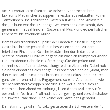
Am 6. Februar 2026 feierten De Kölsche Madämcher ihren
Jubiläums Madämcher Schoppen im restlos ausverkauften Kölner
Tanzbrunnen und zahlreichen Gästen auf der Bühne. Anlass für
das Jubiläum war das 15-jährige Bestehen der Gesellschaft, das
gemeinsam mit zahlreichen Gästen, viel Musik und echter kölscher
Lebensfreude zelebriert wurde.
Bereits das traditionelle Spalier der Damen zur Begrüßung der
Gäste brachte die Jecken früh in beste Feierlaune. Mit dem
feierlichen Einzug der Kölsche Madämcher durch das bereits
bestens gelaunte Publikum begann ein wahrlich triumphaler Abend.
Die Präsidentin Gabriele P. Gérard begrüßte die Jecken und
stimmte sie auf einen abwechslungsreichen Abend ein. Dabei hob
sie noch einmal das diesjährige Sessionsmotto hervor. „Alaaf, mer
dun et för Kölle“ rückt das Ehrenamt in den Fokus und nur durch
ganz viel ehrenamtliches Engagement so eine Veranstaltung wie
der Madämcher Schoppen möglich. Und weil auch sie sich an
einem solchen Abend volleinbringt, litten dieses Mal ihre Stiefel
besonders. Doch als Profi hatte sie vorgesorgt und vorsichtshalber
ein zweites Paar dabei. Und keiner der Gäste hat’s gemerkt.
Den stimmungsvollen Auftakt gestalteten die Schwestern der 1.