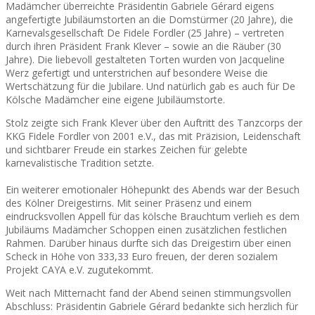
Madämcher überreichte Präsidentin Gabriele Gérard eigens
angefertigte Jubiläumstorten an die Domstürmer (20 Jahre), die
Karnevalsgesellschaft De Fidele Fordler (25 Jahre) – vertreten
durch ihren Präsident Frank Klever – sowie an die Räuber (30
Jahre). Die liebevoll gestalteten Torten wurden von Jacqueline
Werz gefertigt und unterstrichen auf besondere Weise die
Wertschätzung für die Jubilare. Und natürlich gab es auch für De
Kölsche Madämcher eine eigene Jubiläumstorte.
Stolz zeigte sich Frank Klever über den Auftritt des Tanzcorps der
KKG Fidele Fordler von 2001 e.V., das mit Präzision, Leidenschaft
und sichtbarer Freude ein starkes Zeichen für gelebte
karnevalistische Tradition setzte.
Ein weiterer emotionaler Höhepunkt des Abends war der Besuch
des Kölner Dreigestirns. Mit seiner Präsenz und einem
eindrucksvollen Appell für das kölsche Brauchtum verlieh es dem
Jubiläums Madämcher Schoppen einen zusätzlichen festlichen
Rahmen. Darüber hinaus durfte sich das Dreigestirn über einen
Scheck in Höhe von 333,33 Euro freuen, der deren sozialem
Projekt CAYA e.V. zugutekommt.
Weit nach Mitternacht fand der Abend seinen stimmungsvollen
Abschluss: Präsidentin Gabriele Gérard bedankte sich herzlich für