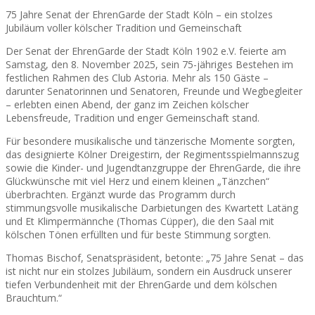
75 Jahre Senat der EhrenGarde der Stadt Köln – ein stolzes
Jubiläum voller kölscher Tradition und Gemeinschaft
Der Senat der EhrenGarde der Stadt Köln 1902 e.V. feierte am
Samstag, den 8. November 2025, sein 75-jähriges Bestehen im
festlichen Rahmen des Club Astoria. Mehr als 150 Gäste –
darunter Senatorinnen und Senatoren, Freunde und Wegbegleiter
– erlebten einen Abend, der ganz im Zeichen kölscher
Lebensfreude, Tradition und enger Gemeinschaft stand.
Für besondere musikalische und tänzerische Momente sorgten,
das designierte Kölner Dreigestirn, der Regimentsspielmannszug
sowie die Kinder- und Jugendtanzgruppe der EhrenGarde, die ihre
Glückwünsche mit viel Herz und einem kleinen „Tänzchen“
überbrachten. Ergänzt wurde das Programm durch
stimmungsvolle musikalische Darbietungen des Kwartett Latäng
und Et Klimpermännche (Thomas Cüpper), die den Saal mit
kölschen Tönen erfüllten und für beste Stimmung sorgten.
Thomas Bischof, Senatspräsident, betonte: „75 Jahre Senat – das
ist nicht nur ein stolzes Jubiläum, sondern ein Ausdruck unserer
tiefen Verbundenheit mit der EhrenGarde und dem kölschen
Brauchtum.“