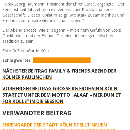
Hans-Georg Haumann, Präsident der EhrenGarde, ergänzte: „Der
Senat ist seit Jahrzehnten ein verlässlicher Rückhalt unserer
Gesellschaft. Dieses Jubiläum zeigt, wie stark Zusammenhalt und
Freundschaft unsere Gemeinschaft tragen.“
Der Abend endete, wie er begann – mit einem Gefühl von Stolz,
Dankbarkeit und der Freude, Teil einer lebendigen kölschen
Tradition zu sein.
Foto © EhrenGarde Köln
Schlagwörter:
Ehrengarde Köln
Jubiläum
Senat
NÄCHSTER BEITRAG
FAMILY & FRIENDS ABEND DER
KÖLNER PAULINCHEN
VORHERIGER BEITRAG
GROSSE KG FROHSINN KÖLN S
TARTET UNTER DEM MOTTO „ALAAF – MER DUN ET F
ÖR KÖLLE“ IN DIE SESSION
VERWANDTER BEITRAG
EHRENGARDE DER STADT KÖLN STELLT NEUEN