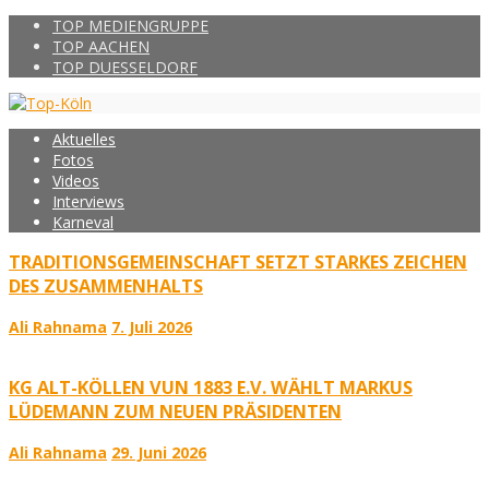
TOP MEDIENGRUPPE
TOP AACHEN
TOP DUESSELDORF
Aktuelles
Fotos
Videos
Interviews
Karneval
TRADITIONSGEMEINSCHAFT SETZT STARKES ZEICHEN
DES ZUSAMMENHALTS
Ali Rahnama
7. Juli 2026
KG ALT-KÖLLEN VUN 1883 E.V. WÄHLT MARKUS
LÜDEMANN ZUM NEUEN PRÄSIDENTEN
Ali Rahnama
29. Juni 2026