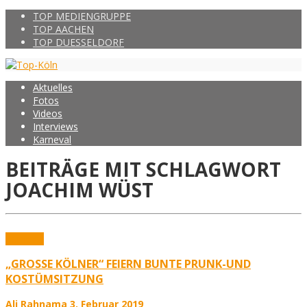
TOP MEDIENGRUPPE
TOP AACHEN
TOP DUESSELDORF
Aktuelles
Fotos
Videos
Interviews
Karneval
BEITRÄGE MIT SCHLAGWORT
JOACHIM WÜST
Karneval
„GROSSE KÖLNER“ FEIERN BUNTE PRUNK-UND K
OSTÜMSITZUNG
Ali Rahnama
3. Februar 2019