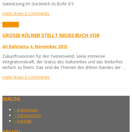
Galasitzung im Gürzenich ALBUM 3/3
mehr lesen
0 Comments
Karneval
GROSSE KÖLNER STELLT NEUES BUCH VOR
Ali Rahnama
4. November 2015
Zukunftsvisionen für den Fastelovend, seine immense
Integrationskraft, der Status des Kulturerbes und das Bedürfnis
einfach zu feiern. Das sind die Themen des dritten Bandes der …
mehr lesen
0 Comments
DIALOG
• Impressum
• Datenschutz
• Kontakt
ARCHIV