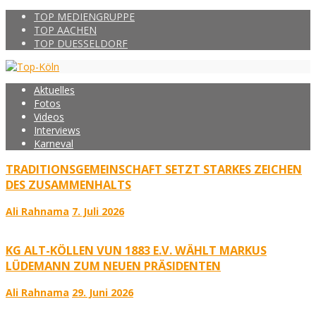
TOP MEDIENGRUPPE
TOP AACHEN
TOP DUESSELDORF
Aktuelles
Fotos
Videos
Interviews
Karneval
TRADITIONSGEMEINSCHAFT SETZT STARKES ZEICHEN
DES ZUSAMMENHALTS
Ali Rahnama
7. Juli 2026
KG ALT-KÖLLEN VUN 1883 E.V. WÄHLT MARKUS
LÜDEMANN ZUM NEUEN PRÄSIDENTEN
Ali Rahnama
29. Juni 2026