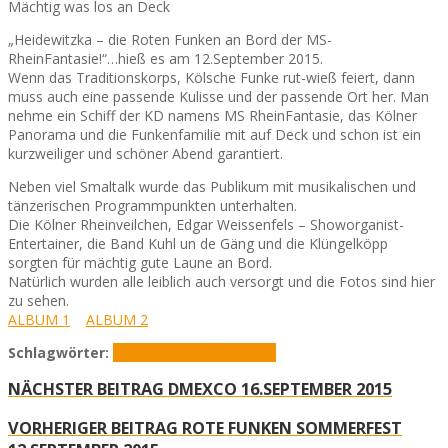
Mächtig was los an Deck
„Heidewitzka – die Roten Funken an Bord der MS-
RheinFantasie!“…hieß es am 12.September 2015.
Wenn das Traditionskorps, Kölsche Funke rut-wieß feiert, dann
muss auch eine passende Kulisse und der passende Ort her. Man
nehme ein Schiff der KD namens MS RheinFantasie, das Kölner
Panorama und die Funkenfamilie mit auf Deck und schon ist ein
kurzweiliger und schöner Abend garantiert.
Neben viel Smaltalk wurde das Publikum mit musikalischen und
tänzerischen Programmpunkten unterhalten.
Die Kölner Rheinveilchen, Edgar Weissenfels – Showorganist-
Entertainer,
die Band Kuhl un de Gäng und die Klüngelköpp
sorgten für mächtig gute Laune an Bord.
Natürlich wurden alle leiblich auch versorgt und die Fotos sind hier
zu sehen.
ALBUM 1
ALBUM 2
Schlagwörter:
Rote Funken
Sommerfest
NÄCHSTER BEITRAG
DMEXCO 16.SEPTEMBER 2015
VORHERIGER BEITRAG
ROTE FUNKEN SOMMERFEST