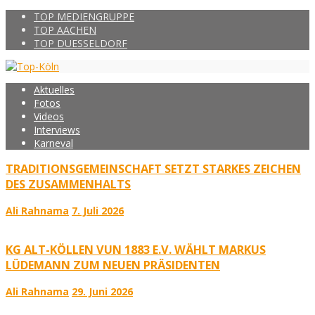
TOP MEDIENGRUPPE
TOP AACHEN
TOP DUESSELDORF
Aktuelles
Fotos
Videos
Interviews
Karneval
TRADITIONSGEMEINSCHAFT SETZT STARKES ZEICHEN
DES ZUSAMMENHALTS
Ali Rahnama
7. Juli 2026
KG ALT-KÖLLEN VUN 1883 E.V. WÄHLT MARKUS
LÜDEMANN ZUM NEUEN PRÄSIDENTEN
Ali Rahnama
29. Juni 2026