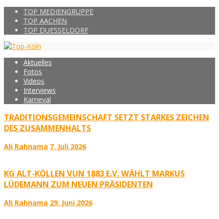
TOP MEDIENGRUPPE
TOP AACHEN
TOP DUESSELDORF
Aktuelles
Fotos
Videos
Interviews
Karneval
TRADITIONSGEMEINSCHAFT SETZT STARKES ZEICHEN
DES ZUSAMMENHALTS
Ali Rahnama
7. Juli 2026
KG ALT-KÖLLEN VUN 1883 E.V. WÄHLT MARKUS
LÜDEMANN ZUM NEUEN PRÄSIDENTEN
Ali Rahnama
29. Juni 2026