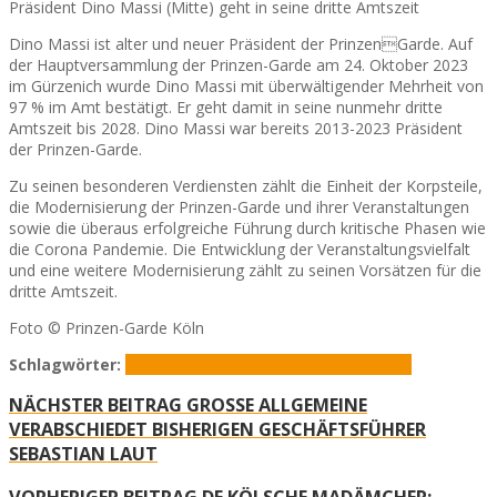
Präsident Dino Massi (Mitte) geht in seine dritte Amtszeit
Dino Massi ist alter und neuer Präsident der PrinzenGarde. Auf
der Hauptversammlung der Prinzen-Garde am 24. Oktober 2023
im Gürzenich wurde Dino Massi mit überwältigender Mehrheit von
97 % im Amt bestätigt. Er geht damit in seine nunmehr dritte
Amtszeit bis 2028. Dino Massi war bereits 2013-2023 Präsident
der Prinzen-Garde.
Zu seinen besonderen Verdiensten zählt die Einheit der Korpsteile,
die Modernisierung der Prinzen-Garde und ihrer Veranstaltungen
sowie die überaus erfolgreiche Führung durch kritische Phasen wie
die Corona Pandemie. Die Entwicklung der Veranstaltungsvielfalt
und eine weitere Modernisierung zählt zu seinen Vorsätzen für die
dritte Amtszeit.
Foto © Prinzen-Garde Köln
Schlagwörter:
Dino Massi
Präsident
Prinzen Garde Köln
NÄCHSTER BEITRAG
GROSSE ALLGEMEINE V
ERABSCHIEDET BISHERIGEN GESCHÄFTSFÜHRER S
EBASTIAN LAUT
VORHERIGER BEITRAG
DE KÖLSCHE MADÄMCHER: