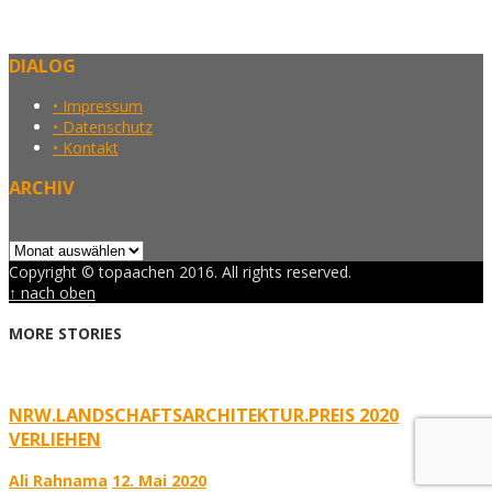
DIALOG
• Impressum
• Datenschutz
• Kontakt
ARCHIV
Archiv
Copyright © topaachen 2016. All rights reserved.
↑ nach oben
MORE STORIES
NRW.LANDSCHAFTSARCHITEKTUR.PREIS 2020
VERLIEHEN
Ali Rahnama
12. Mai 2020