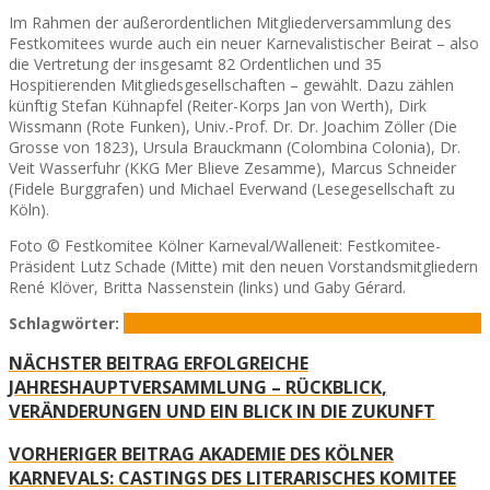
Im Rahmen der außerordentlichen Mitgliederversammlung des
Festkomitees wurde auch ein neuer Karnevalistischer Beirat – also
die Vertretung der insgesamt 82 Ordentlichen und 35
Hospitierenden Mitgliedsgesellschaften – gewählt. Dazu zählen
künftig Stefan Kühnapfel (Reiter-Korps Jan von Werth), Dirk
Wissmann (Rote Funken), Univ.-Prof. Dr. Dr. Joachim Zöller (Die
Grosse von 1823), Ursula Brauckmann (Colombina Colonia), Dr.
Veit Wasserfuhr (KKG Mer Blieve Zesamme), Marcus Schneider
(Fidele Burggrafen) und Michael Everwand (Lesegesellschaft zu
Köln).
Foto © Festkomitee Kölner Karneval/Walleneit: Festkomitee-
Präsident Lutz Schade (Mitte) mit den neuen Vorstandsmitgliedern
René Klöver, Britta Nassenstein (links) und Gaby Gérard.
Schlagwörter:
Festkomitee Kölner Karneval
Lutz Schade
Präsident
NÄCHSTER BEITRAG
ERFOLGREICHE
JAHRESHAUPTVERSAMMLUNG – RÜCKBLICK,
VERÄNDERUNGEN UND EIN BLICK IN DIE ZUKUNFT
VORHERIGER BEITRAG
AKADEMIE DES KÖLNER
KARNEVALS: CASTINGS DES LITERARISCHES KOMITEE