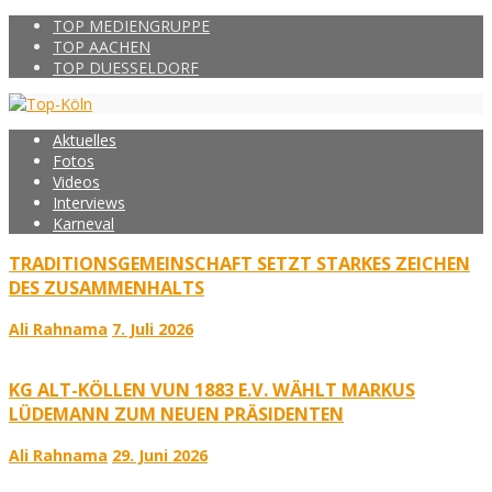
TOP MEDIENGRUPPE
TOP AACHEN
TOP DUESSELDORF
Aktuelles
Fotos
Videos
Interviews
Karneval
TRADITIONSGEMEINSCHAFT SETZT STARKES ZEICHEN
DES ZUSAMMENHALTS
Ali Rahnama
7. Juli 2026
KG ALT-KÖLLEN VUN 1883 E.V. WÄHLT MARKUS
LÜDEMANN ZUM NEUEN PRÄSIDENTEN
Ali Rahnama
29. Juni 2026