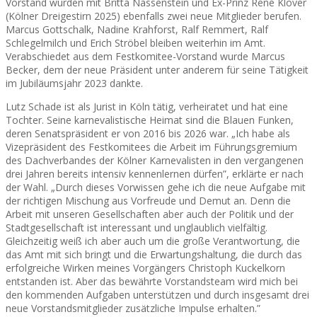
Vorstand wurden mit Britta Nassenstein und Ex-Prinz René Klöver
(Kölner Dreigestirn 2025) ebenfalls zwei neue Mitglieder berufen.
Marcus Gottschalk, Nadine Krahforst, Ralf Remmert, Ralf
Schlegelmilch und Erich Ströbel bleiben weiterhin im Amt.
Verabschiedet aus dem Festkomitee-Vorstand wurde Marcus
Becker, dem der neue Präsident unter anderem für seine Tätigkeit
im Jubiläumsjahr 2023 dankte.
Lutz Schade ist als Jurist in Köln tätig, verheiratet und hat eine
Tochter. Seine karnevalistische Heimat sind die Blauen Funken,
deren Senatspräsident er von 2016 bis 2026 war. „Ich habe als
Vizepräsident des Festkomitees die Arbeit im Führungsgremium
des Dachverbandes der Kölner Karnevalisten in den vergangenen
drei Jahren bereits intensiv kennenlernen dürfen”, erklärte er nach
der Wahl. „Durch dieses Vorwissen gehe ich die neue Aufgabe mit
der richtigen Mischung aus Vorfreude und Demut an. Denn die
Arbeit mit unseren Gesellschaften aber auch der Politik und der
Stadtgesellschaft ist interessant und unglaublich vielfältig.
Gleichzeitig weiß ich aber auch um die große Verantwortung, die
das Amt mit sich bringt und die Erwartungshaltung, die durch das
erfolgreiche Wirken meines Vorgängers Christoph Kuckelkorn
entstanden ist. Aber das bewährte Vorstandsteam wird mich bei
den kommenden Aufgaben unterstützen und durch insgesamt drei
neue Vorstandsmitglieder zusätzliche Impulse erhalten.”