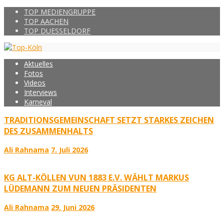
TOP MEDIENGRUPPE
TOP AACHEN
TOP DUESSELDORF
Aktuelles
Fotos
Videos
Interviews
Karneval
TRADITIONSGEMEINSCHAFT SETZT STARKES ZEICHEN
DES ZUSAMMENHALTS
Ali Rahnama
7. Juli 2026
KG ALT-KÖLLEN VUN 1883 E.V. WÄHLT MARKUS
LÜDEMANN ZUM NEUEN PRÄSIDENTEN
Ali Rahnama
29. Juni 2026