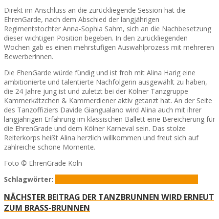
Direkt im Anschluss an die zurückliegende Session hat die
EhrenGarde, nach dem Abschied der langjährigen
Regimentstochter Anna-Sophia Sahm, sich an die Nachbesetzung
dieser wichtigen Position begeben. In den zurückliegenden
Wochen gab es einen mehrstufigen Auswahlprozess mit mehreren
Bewerberinnen.
Die EhenGarde würde fündig und ist froh mit Alina Harig eine
ambitionierte und talentierte Nachfolgerin ausgewählt zu haben,
die 24 Jahre jung ist und zuletzt bei der Kölner Tanzgruppe
Kammerkätzchen & Kammerdiener aktiv getanzt hat. An der Seite
des Tanzoffiziers Davide Giangualano wird Alina auch mit ihrer
langjährigen Erfahrung im klassischen Ballett eine Bereicherung für
die EhrenGrade und dem Kölner Karneval sein. Das stolze
Reiterkorps heißt Alina herzlich willkommen und freut sich auf
zahlreiche schöne Momente.
Foto © EhrenGrade Köln
Schlagwörter:
Alina Harig
Ehrengarde Köln
Regimentstochter
NÄCHSTER BEITRAG
DER TANZBRUNNEN WIRD ERNEUT
ZUM BRASS-BRUNNEN