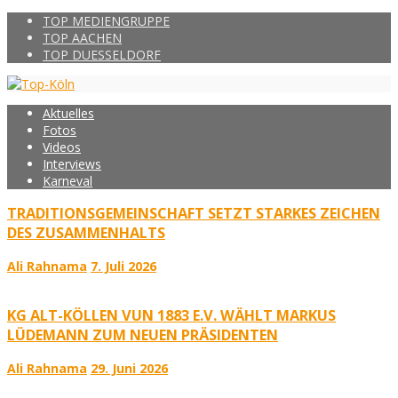
TOP MEDIENGRUPPE
TOP AACHEN
TOP DUESSELDORF
Aktuelles
Fotos
Videos
Interviews
Karneval
TRADITIONSGEMEINSCHAFT SETZT STARKES ZEICHEN
DES ZUSAMMENHALTS
Ali Rahnama
7. Juli 2026
KG ALT-KÖLLEN VUN 1883 E.V. WÄHLT MARKUS
LÜDEMANN ZUM NEUEN PRÄSIDENTEN
Ali Rahnama
29. Juni 2026