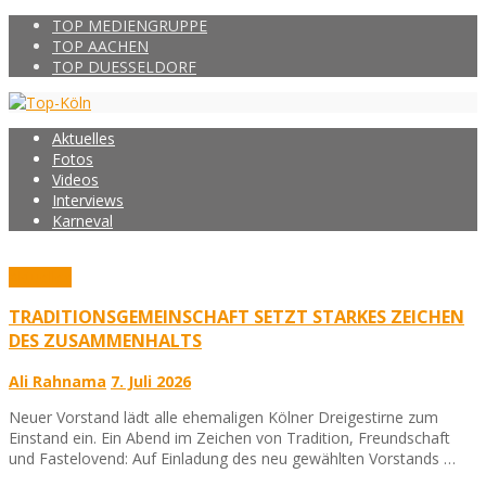
TOP MEDIENGRUPPE
TOP AACHEN
TOP DUESSELDORF
Aktuelles
Fotos
Videos
Interviews
Karneval
Aktuelles
TRADITIONSGEMEINSCHAFT SETZT STARKES ZEICHEN
DES ZUSAMMENHALTS
Ali Rahnama
7. Juli 2026
Neuer Vorstand lädt alle ehemaligen Kölner Dreigestirne zum
Einstand ein. Ein Abend im Zeichen von Tradition, Freundschaft
und Fastelovend: Auf Einladung des neu gewählten Vorstands …