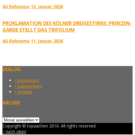
Ali Rahnama
13. Januar 2026
PROKLAMATION DES KÖLNER DREIGESTIRNS: PRINZEN-
GARDE STELLT DAS TRIFOLIUM
Ali Rahnama
11. Januar 2026
DIALOG
• Impressum
• Datenschutz
• Kontakt
ARCHIV
Archiv
Copyright © topaachen 2016. All rights reserved.
↑ nach oben