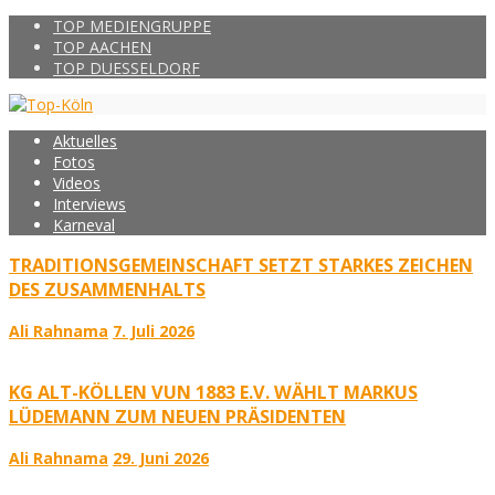
TOP MEDIENGRUPPE
TOP AACHEN
TOP DUESSELDORF
Aktuelles
Fotos
Videos
Interviews
Karneval
TRADITIONSGEMEINSCHAFT SETZT STARKES ZEICHEN
DES ZUSAMMENHALTS
Ali Rahnama
7. Juli 2026
KG ALT-KÖLLEN VUN 1883 E.V. WÄHLT MARKUS
LÜDEMANN ZUM NEUEN PRÄSIDENTEN
Ali Rahnama
29. Juni 2026