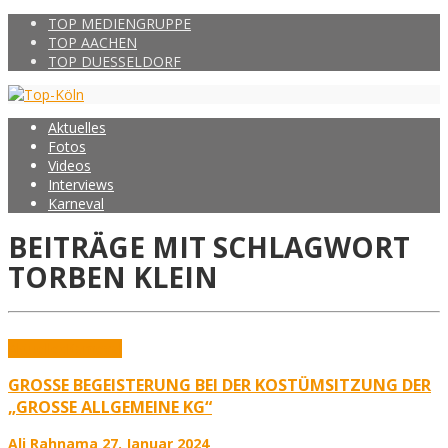
TOP MEDIENGRUPPE
TOP AACHEN
TOP DUESSELDORF
Aktuelles
Fotos
Videos
Interviews
Karneval
BEITRÄGE MIT SCHLAGWORT
TORBEN KLEIN
Aktuelles
Karneval
GROSSE BEGEISTERUNG BEI DER KOSTÜMSITZUNG DER „
GROSSE ALLGEMEINE KG“
Ali Rahnama
27. Januar 2024