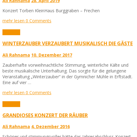
Ali Rahnama
28. April 2019
Konzert Torben KleinHaus Burggraben – Frechen
mehr lesen
0 Comments
Aktuelles
WINTERZAUBER VERZAUBERT MUSIKALISCH DIE GÄSTE
Ali Rahnama
10. Dezember 2017
Zauberhafte vorweihnachtliche Stimmung, winterliche Kälte und
beste musikalische Unterhaltung. Das sorgte für die gelungene
Veranstaltung „Winterzauber“ in der Gymnicher Mühle in Erftstadt.
Eine auf vier …
mehr lesen
0 Comments
Aktuelles
GRANDIOSES KONZERT DER RÄUBER
Ali Rahnama
4. Dezember 2016
Schöner und stimmungsvoller hätte das Jahresabschluss-Konzert