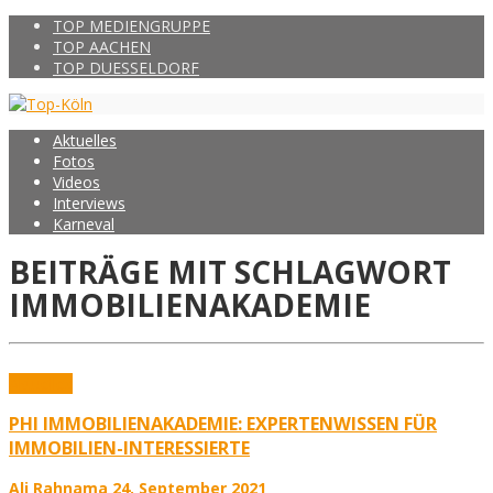
TOP MEDIENGRUPPE
TOP AACHEN
TOP DUESSELDORF
Aktuelles
Fotos
Videos
Interviews
Karneval
BEITRÄGE MIT SCHLAGWORT
IMMOBILIENAKADEMIE
Aktuelles
PHI IMMOBILIENAKADEMIE: EXPERTENWISSEN FÜR
IMMOBILIEN-INTERESSIERTE
Ali Rahnama
24. September 2021