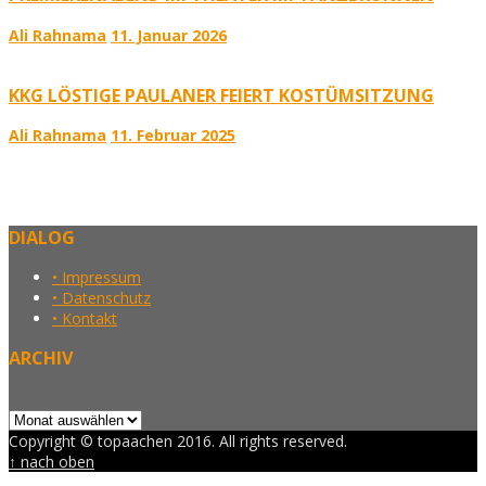
Ali Rahnama
11. Januar 2026
KKG LÖSTIGE PAULANER FEIERT KOSTÜMSITZUNG
Ali Rahnama
11. Februar 2025
DIALOG
• Impressum
• Datenschutz
• Kontakt
ARCHIV
Archiv
Copyright © topaachen 2016. All rights reserved.
↑ nach oben