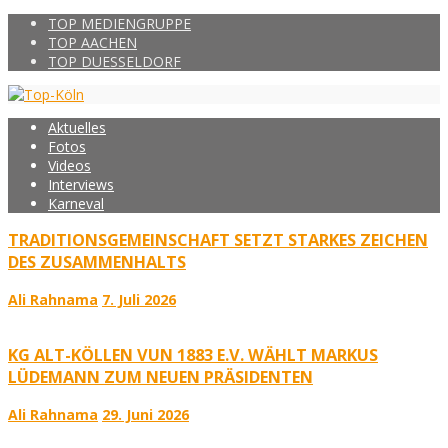
TOP MEDIENGRUPPE
TOP AACHEN
TOP DUESSELDORF
Aktuelles
Fotos
Videos
Interviews
Karneval
TRADITIONSGEMEINSCHAFT SETZT STARKES ZEICHEN
DES ZUSAMMENHALTS
Ali Rahnama
7. Juli 2026
KG ALT-KÖLLEN VUN 1883 E.V. WÄHLT MARKUS
LÜDEMANN ZUM NEUEN PRÄSIDENTEN
Ali Rahnama
29. Juni 2026