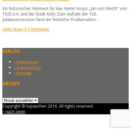
Ein historischer Moment für das Reiter-Korps „Jan von Werth“ von
1925 e.V. und die Stadt Köln: Zum Auftakt der 100.
Jubiläumssession fand die feierliche Proklamation …
mehr lesen
0 Comments
DIALOG
• Impressum
• Datenschutz
• Kontakt
ARCHIV
Archiv
Copyright © topaachen 2016. All rights reserved.
↑ nach oben