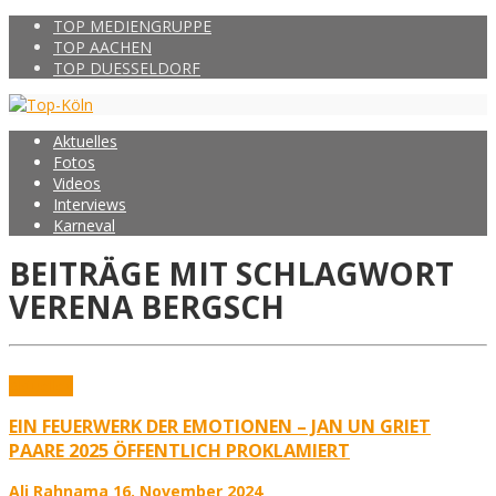
TOP MEDIENGRUPPE
TOP AACHEN
TOP DUESSELDORF
Aktuelles
Fotos
Videos
Interviews
Karneval
BEITRÄGE MIT SCHLAGWORT
VERENA BERGSCH
Aktuelles
EIN FEUERWERK DER EMOTIONEN – JAN UN GRIET
PAARE 2025 ÖFFENTLICH PROKLAMIERT
Ali Rahnama
16. November 2024