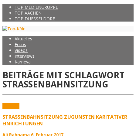
TOP MEDIENGRUPPE
TOP AACHEN
TOP DUESSELDORF
Aktuelles
Fotos
Videos
Interviews
Karneval
BEITRÄGE MIT SCHLAGWORT
STRASSENBAHNSITZUNG
Karneval
STRASSENBAHNSITZUNG ZUGUNSTEN KARITATIVER
EINRICHTUNGEN
Ali Rahnama
6. Februar 2017