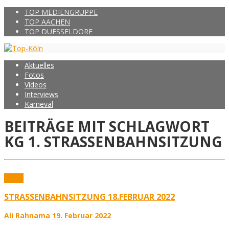
TOP MEDIENGRUPPE
TOP AACHEN
TOP DUESSELDORF
Aktuelles
Fotos
Videos
Interviews
Karneval
BEITRÄGE MIT SCHLAGWORT
KG 1. STRASSENBAHNSITZUNG
Fotos
STRASSENBAHNSITZUNG 18.FEBRUAR 2022
Ali Rahnama
19. Februar 2022