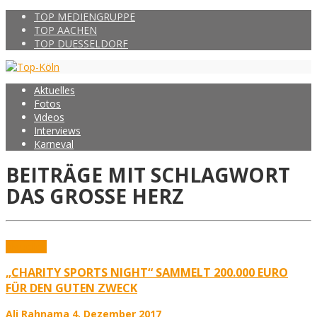
TOP MEDIENGRUPPE
TOP AACHEN
TOP DUESSELDORF
Aktuelles
Fotos
Videos
Interviews
Karneval
BEITRÄGE MIT SCHLAGWORT
DAS GROSSE HERZ
Aktuelles
„CHARITY SPORTS NIGHT“ SAMMELT 200.000 EURO
FÜR DEN GUTEN ZWECK
Ali Rahnama
4. Dezember 2017