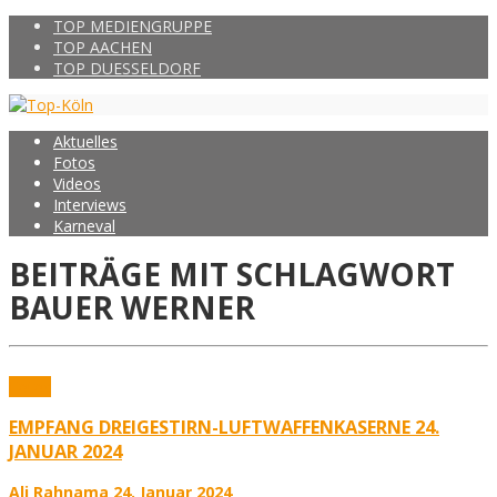
TOP MEDIENGRUPPE
TOP AACHEN
TOP DUESSELDORF
Aktuelles
Fotos
Videos
Interviews
Karneval
BEITRÄGE MIT SCHLAGWORT
BAUER WERNER
Fotos
EMPFANG DREIGESTIRN-LUFTWAFFENKASERNE 24.
JANUAR 2024
Ali Rahnama
24. Januar 2024