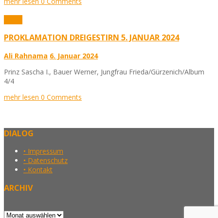
mehr lesen
0 Comments
Fotos
PROKLAMATION DREIGESTIRN 5. JANUAR 2024
Ali Rahnama
6. Januar 2024
Prinz Sascha I., Bauer Werner, Jungfrau Frieda/Gürzenich/Album
4/4
mehr lesen
0 Comments
DIALOG
• Impressum
• Datenschutz
• Kontakt
ARCHIV
Archiv