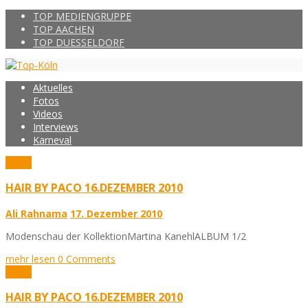
TOP MEDIENGRUPPE
TOP AACHEN
TOP DUESSELDORF
Aktuelles
Fotos
Videos
Interviews
Karneval
Fotos
HAIR BY PACO 16.DEZEMBER 2010
Ali Rahnama
17. Dezember 2010
Modenschau der KollektionMartina KanehlALBUM 1/2
mehr lesen
0 Comments
Fotos
HAIR BY PACO 16.DEZEMBER 2010