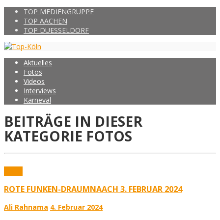
TOP MEDIENGRUPPE
TOP AACHEN
TOP DUESSELDORF
Aktuelles
Fotos
Videos
Interviews
Karneval
BEITRÄGE IN DIESER
KATEGORIE
FOTOS
Fotos
ROTE FUNKEN-DRAUMNAACH 3. FEBRUAR 2024
Ali Rahnama
4. Februar 2024