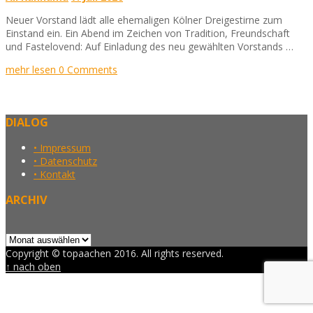
Neuer Vorstand lädt alle ehemaligen Kölner Dreigestirne zum
Einstand ein. Ein Abend im Zeichen von Tradition, Freundschaft
und Fastelovend: Auf Einladung des neu gewählten Vorstands …
mehr lesen
0 Comments
DIALOG
• Impressum
• Datenschutz
• Kontakt
ARCHIV
Archiv
Copyright © topaachen 2016. All rights reserved.
↑ nach oben