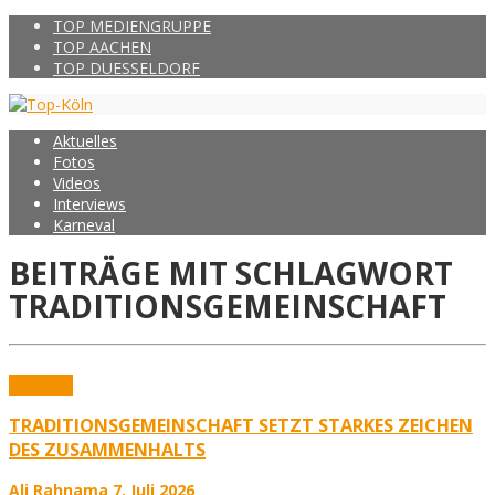
TOP MEDIENGRUPPE
TOP AACHEN
TOP DUESSELDORF
Aktuelles
Fotos
Videos
Interviews
Karneval
BEITRÄGE MIT SCHLAGWORT
TRADITIONSGEMEINSCHAFT
Aktuelles
TRADITIONSGEMEINSCHAFT SETZT STARKES ZEICHEN
DES ZUSAMMENHALTS
Ali Rahnama
7. Juli 2026