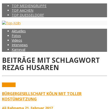
TOP MEDIENGRUPPE
TOP AACHEN
TOP DUESSELDORF
Aktuelles
Fotos
Videos
Interviews
Karneval
BEITRÄGE MIT SCHLAGWORT
REZAG HUSAREN
Karneval
BÜRGERGESELLSCHAFT KÖLN MIT TOLLER
KOSTÜMSITZUNG
Ali Rahnama
21. Februar 2017